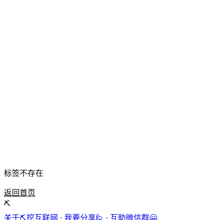
标签不存在
返回首页
⛏️
关于⛏️挖互联网
·
我要分享🙋
·
互助微信群🤗