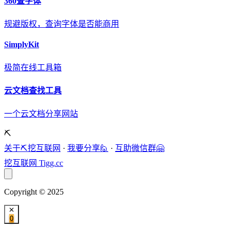
360查字体
规避版权，查询字体是否能商用
SimplyKit
极简在线工具箱
云文档查找工具
一个云文档分享网站
⛏️
关于⛏️挖互联网
·
我要分享🙋
·
互助微信群🤗
挖互联网
Tigg.cc
Copyright © 2025
0