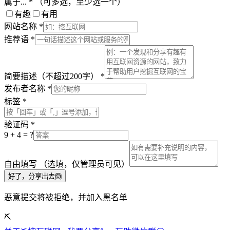
属于...
*
（可多选，至少选一个）
有趣
有用
网站名称
*
推荐语
*
简要描述（不超过200字）
*
发布者名称
*
标签
*
验证码
*
9
+
4
= ?
自由填写
（选填，仅管理员可见）
好了，分享出去🙆
恶意提交将被拒绝，并加入黑名单
⛏️