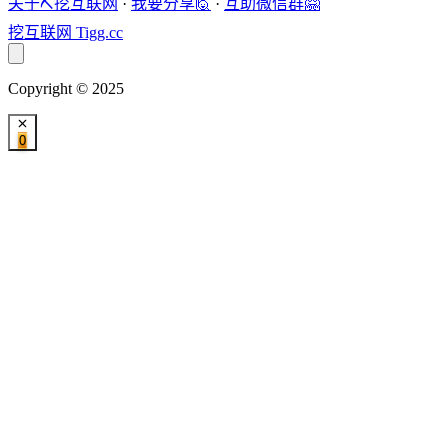
关于⛏️挖互联网
·
我要分享🙋
·
互助微信群🤗
挖互联网
Tigg.cc
Copyright © 2025
0