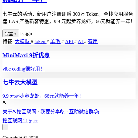
七牛云的活动，新用户注册即赠 300万 Token，全栈应用服务
器 LAS 产品新客特惠，9.9 元起步养龙虾，66元就能养一年！
tsjqgn
宝盒
+
特征:
大模型
#
token
#
羊毛
#
API
#
AI
#
有用
MiniMaxi 9折优惠
vibe coding很好用！
七牛云大模型
9.9 元起步养龙虾，66元就能养一年！
⛏️
关于⛏️挖互联网
·
我要分享🙋
·
互助微信群🤗
挖互联网
Tigg.cc
Copyright © 2025