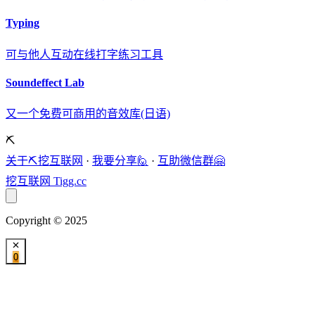
Typing
可与他人互动在线打字练习工具
Soundeffect Lab
又一个免费可商用的音效库(日语)
⛏️
关于⛏️挖互联网
·
我要分享🙋
·
互助微信群🤗
挖互联网
Tigg.cc
Copyright © 2025
0