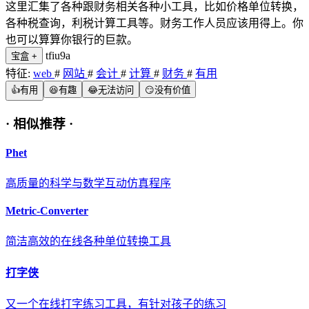
这里汇集了各种跟财务相关各种小工具，比如价格单位转换，
各种税查询，利税计算工具等。财务工作人员应该用得上。你
也可以算算你银行的巨款。
tfiu9a
宝盒
+
特征:
web
#
网站
#
会计
#
计算
#
财务
#
有用
👍
有用
😆
有趣
😂
无法访问
😏
没有价值
·
相似推荐
·
Phet
高质量的科学与数学互动仿真程序
Metric-Converter
简洁高效的在线各种单位转换工具
打字侠
又一个在线打字练习工具，有针对孩子的练习