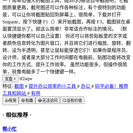
一个简单但强大的截图工具，抛弃QQ微信自带截图吧，它截
图质量更高，截完图还可以作各种标注，有个很特别的功能
是，可以让你将截图贴回到屏幕上，很简单，下载并打开
Snipaste，按下快捷 F1（）来开始截图，再按 F3，截图就在桌
面置顶显示了。就这么简单！非常适合作标注的情况。 （默
认快捷键你都可以自己设置） 你还可以将剪贴板里的文字或
者颜色信息转化为图片窗口，并且将它们进行缩放、旋转、翻
转、设为半透明，甚至让鼠标能穿透它们！如果你是程序员、
设计师，或者是大部分工作时间都在电脑前，贴图功能将改变
你的工作方式、提升工作效率。 虽然功能很多，但操作很简
单，就像电脑多了一个快捷键一样。
tf2aqw
宝盒
+
特征:
截图
#
提升办公效率的小工具
#
办公
#
码字必备！推荐
工具和网站
#
有用
👍
有用
😆
有趣
😂
无法访问
😏
没有价值
·
相似推荐
·
帮小忙