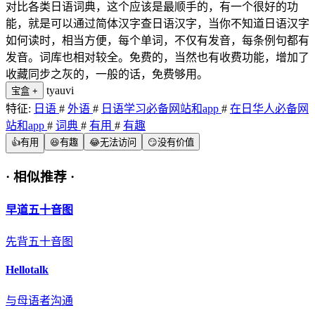
对比各类日语词典，这个应该是最顺手的，有一个很好的功
能，就是可以通过简体汉字查日语汉字，当你不知道日语汉字
如何读时，相当方便，每个单词，不仅有发音，每条例句都有
发音。词库也相对较全。免费的，当然也有收费功能，增加了
收藏同步之灰的，一般的话，免费够用。
tyauvi
宝盒
+
特征:
日语
#
外语
#
日语学习必备网站和app
#
在日华人必备网
站和app
#
词典
#
有用
#
有趣
👍
有用
😆
有趣
😂
无法访问
😏
没有价值
·
相似推荐
·
早道五十音图
先背五十音图
Hellotalk
与母语者沟通