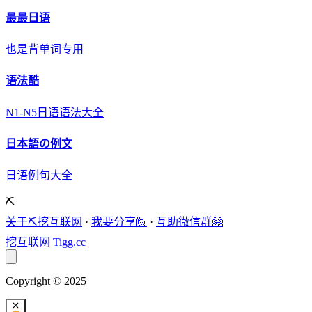
最最日语
也是背单词专用
语法酷
N1-N5日语语法大全
日本語の例文
日语例句大全
⛏️
关于⛏️挖互联网
·
我要分享🙋
·
互助微信群🤗
挖互联网
Tigg.cc
Copyright © 2025