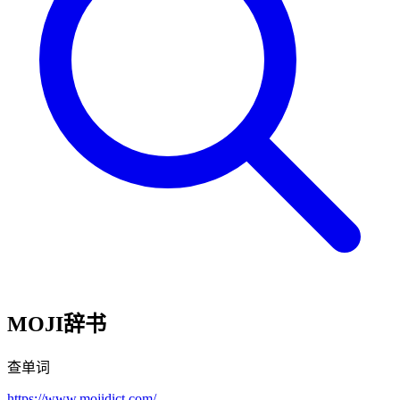
MOJI辞书
查单词
https://www.mojidict.com/