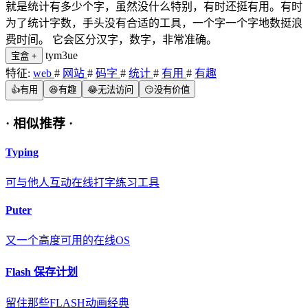
就是统计有多少个字，虽然没什么特别，有时还挺有用。有时
为了统计字数，手头没有合适的工具，一个字一个字地数挺浪
费时间。 它会区分汉字，数字，非常准确。
tym3ue
宝盒
+
特征:
web
#
网站
#
码字
#
统计
#
有用
#
有趣
👍
有用
😆
有趣
😂
无法访问
😏
没有价值
·
相似推荐
·
Typing
可与他人互动在线打字练习工具
Puter
又一个高度可用的在线OS
Flash 保存计划
留住那些FLASH动画经典