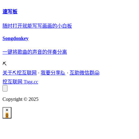
速写板
随时打开就能写写画画的小白板
Songdonkey
一键将歌曲的声音的伴奏分离
⛏️
关于⛏️挖互联网
·
我要分享🙋
·
互助微信群🤗
挖互联网
Tigg.cc
Copyright © 2025
0