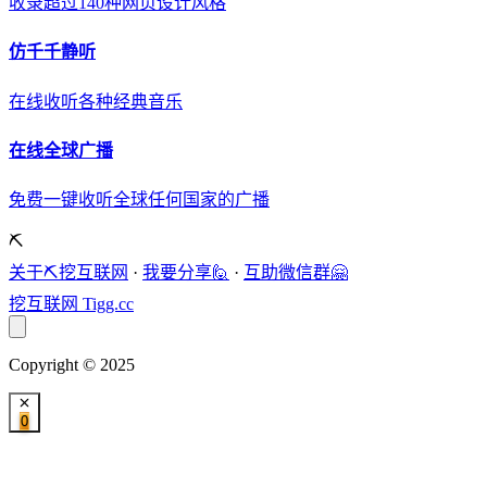
收录超过140种网页设计风格
仿千千静听
在线收听各种经典音乐
在线全球广播
免费一键收听全球任何国家的广播
⛏️
关于⛏️挖互联网
·
我要分享🙋
·
互助微信群🤗
挖互联网
Tigg.cc
Copyright © 2025
0