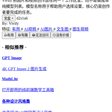
Vivify 把图片和视频创作放在同一个工作区里，而不是做成单
纯模型列表。模型名称用于帮助用户选择设置，核心仍是创作
者要完成的任务。
d2s1a6
宝盒
+
By: Vivify
特征:
有用
#
AI视频
#
AI图片
#
文生图
#
图生视频
👍
有用
😆
有趣
😂
无法访问
😏
没有价值
·
相似推荐
·
GPT Image
4K GPT Image 2 图片生成
MathLite
打开即用的纯前端数学工具箱
各种设计风格集