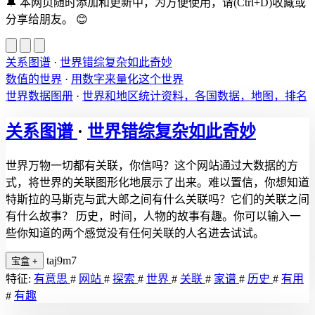
🔔
本网页随时添加和更新中，为方便使用，请(Ctrl+D)收藏或
分享给朋友。
😊
关系图谱
·
世界错综复杂如此奇妙
数值的世界
·
用数字来量化这个世界
世界数据图册
·
世界和地区统计资料，各国数据，地图，排名
关系图谱
·
世界错综复杂如此奇妙
世界万物一切都有关联，你信吗？这个网站通过大数据的方
式，将世界的关联图形化地展示了出来。难以置信，你想知道
特斯拉的马斯克与武大郎之间有什么关联吗？它们的关联之间
有什么故事？ 历史，时间，人物的故事有趣。你可以输入一
些你知道的两个感觉没有任何关联的人名进去试试。
taj9m7
宝盒
+
特征:
有意思
#
网站
#
探索
#
世界
#
关联
#
家谱
#
历史
#
有用
#
有趣