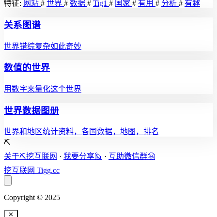
特征:
网站
#
世界
#
数据
#
Tig1
#
国家
#
有用
#
分析
#
有趣
关系图谱
世界错综复杂如此奇妙
数值的世界
用数字来量化这个世界
世界数据图册
世界和地区统计资料，各国数据，地图，排名
⛏️
关于⛏️挖互联网
·
我要分享🙋
·
互助微信群🤗
挖互联网
Tigg.cc
Copyright © 2025