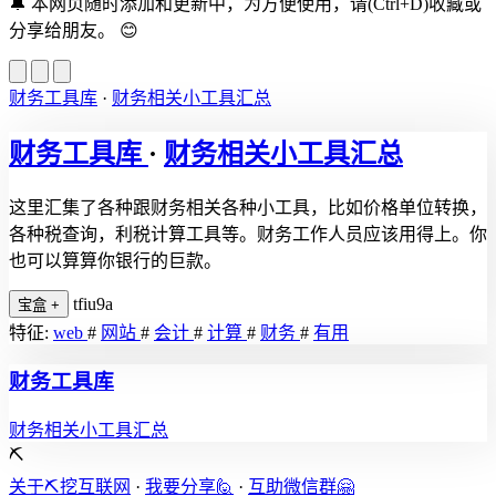
🔔
本网页随时添加和更新中，为方便使用，请(Ctrl+D)收藏或
分享给朋友。
😊
财务工具库
·
财务相关小工具汇总
财务工具库
·
财务相关小工具汇总
这里汇集了各种跟财务相关各种小工具，比如价格单位转换，
各种税查询，利税计算工具等。财务工作人员应该用得上。你
也可以算算你银行的巨款。
tfiu9a
宝盒
+
特征:
web
#
网站
#
会计
#
计算
#
财务
#
有用
财务工具库
财务相关小工具汇总
⛏️
关于⛏️挖互联网
·
我要分享🙋
·
互助微信群🤗