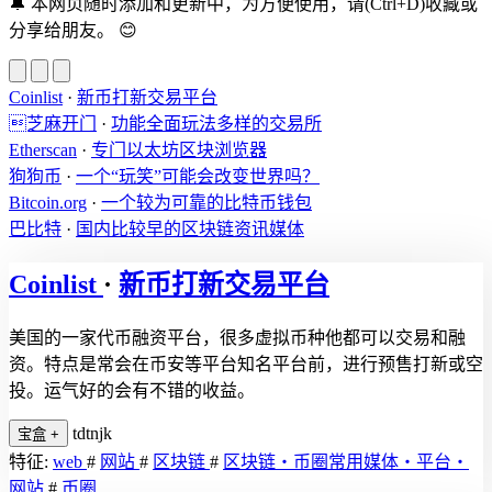
🔔
本网页随时添加和更新中，为方便使用，请(Ctrl+D)收藏或
分享给朋友。
😊
Coinlist
·
新币打新交易平台
芝麻开门
·
功能全面玩法多样的交易所
Etherscan
·
专门以太坊区块浏览器
狗狗币
·
一个“玩笑”可能会改变世界吗？
Bitcoin.org
·
一个较为可靠的比特币钱包
巴比特
·
国内比较早的区块链资讯媒体
Coinlist
·
新币打新交易平台
美国的一家代币融资平台，很多虚拟币种他都可以交易和融
资。特点是常会在币安等平台知名平台前，进行预售打新或空
投。运气好的会有不错的收益。
tdtnjk
宝盒
+
特征:
web
#
网站
#
区块链
#
区块链・币圈常用媒体・平台・
网站
#
币圈