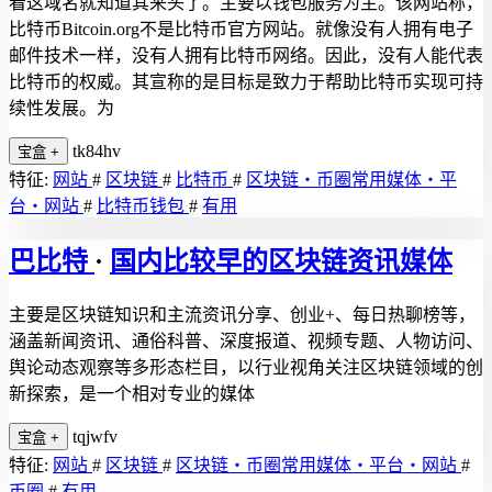
看这域名就知道其来头了。主要以钱包服务为主。该网站称，
比特币Bitcoin.org不是比特币官方网站。就像没有人拥有电子
邮件技术一样，没有人拥有比特币网络。因此，没有人能代表
比特币的权威。其宣称的是目标是致力于帮助比特币实现可持
续性发展。为
tk84hv
宝盒
+
特征:
网站
#
区块链
#
比特币
#
区块链・币圈常用媒体・平
台・网站
#
比特币钱包
#
有用
巴比特
·
国内比较早的区块链资讯媒体
主要是区块链知识和主流资讯分享、创业+、每日热聊榜等，
涵盖新闻资讯、通俗科普、深度报道、视频专题、人物访问、
舆论动态观察等多形态栏目，以行业视角关注区块链领域的创
新探索，是一个相对专业的媒体
tqjwfv
宝盒
+
特征:
网站
#
区块链
#
区块链・币圈常用媒体・平台・网站
#
币圈
#
有用