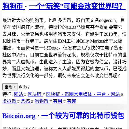
狗狗币
·
一个“玩笑”可能会改变世界吗？
最近近大火的狗狗币。也叫多吉币，取自英文名dogecoin，目
前在美国疯狂地流行，特斯拉的CEO马斯克甚至提到要带它
去月球，火箭交易也将用狗狗币来支付。它诞生于2013年，快
和比特币一样老了。最早由IBM工程师Billy Markus出于恶搞
推出，币面符号是一只Doge。但发布之后很快的在电子货币
社区中流行，目前在全世界流行起来，规模仅次于比特币的世
界第二大虚拟币，由此进入了主流。因为它极为便宜，设计巧
妙，而且又能流通，被称为人人都能买得起的虚拟币，已经成
为世界流行文化的一部分，期待未来它会怎么改变世界呢？
tktfxy
宝盒
+
特征:
网站
#
区块链
#
区块链・币圈常用媒体・平台・网站
#
虚拟币
#
恶搞
#
狗狗币
#
有用
#
有趣
Bitcoin.org
·
一个较为可靠的比特币钱包