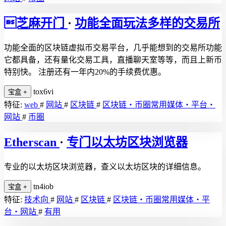
芝麻开门
·
功能全面玩法多样的交易所
功能全面的区块链虚拟币交易平台，几乎能想到的交易所功能
它都具备，还有量化交易工具，直播聊天室等等，而且上新币
特别快。 注册还有一年内20%的手续费优惠。
tox6vi
宝盒
+
特征:
web
#
网站
#
区块链
#
区块链・币圈常用媒体・平台・
网站
#
币圈
Etherscan
·
专门以太坊区块浏览器
专业的以太坊区块浏览器，查义以太坊区块的详细信息。
tn4iob
宝盒
+
特征:
技术向
#
网站
#
区块链
#
区块链・币圈常用媒体・平
台・网站
#
有用