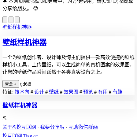
🔔
本网页随时添加和更新中，为方便使用，请(Ctrl+D)收藏或
分享给朋友。
😊
壁纸样机神器
壁纸样机神器
一个为壁纸创作者、设计师及博主们提供一款高效便捷的壁纸
样机小工具，上传壁纸，可以生成简单的真机图案的效果图，
让您的壁纸作品瞬间跃然于各类真实设备之上。
tjd6i8
宝盒
+
特征:
技术向
#
设计
#
壁纸
#
效果图
#
预览
#
有用
#
有趣
壁纸样机神器
⛏️
关于⛏️挖互联网
·
我要分享🙋
·
互助微信群🤗
挖互联网
Tigg.cc