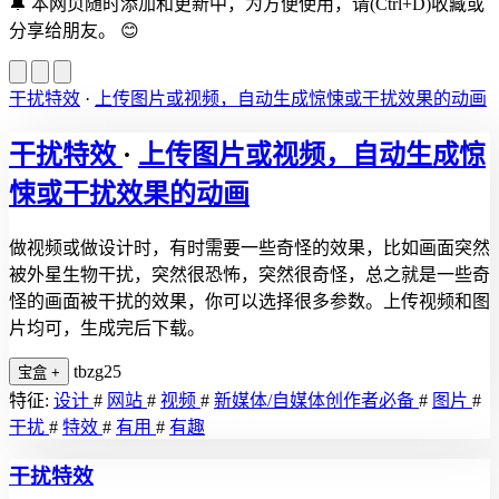
🔔
本网页随时添加和更新中，为方便使用，请(Ctrl+D)收藏或
分享给朋友。
😊
干扰特效
·
上传图片或视频，自动生成惊悚或干扰效果的动画
干扰特效
·
上传图片或视频，自动生成惊
悚或干扰效果的动画
做视频或做设计时，有时需要一些奇怪的效果，比如画面突然
被外星生物干扰，突然很恐怖，突然很奇怪，总之就是一些奇
怪的画面被干扰的效果，你可以选择很多参数。上传视频和图
片均可，生成完后下载。
tbzg25
宝盒
+
特征:
设计
#
网站
#
视频
#
新媒体/自媒体创作者必备
#
图片
#
干扰
#
特效
#
有用
#
有趣
干扰特效