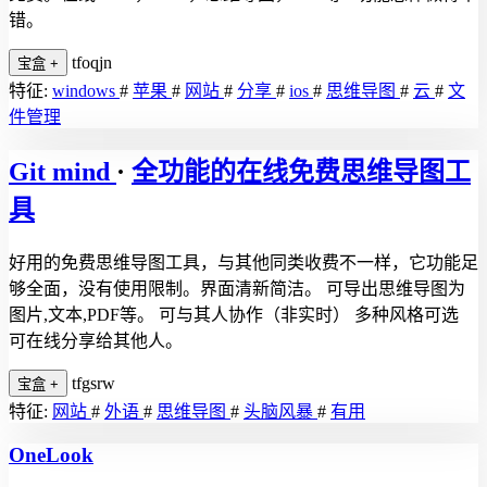
错。
tfoqjn
宝盒
+
特征:
windows
#
苹果
#
网站
#
分享
#
ios
#
思维导图
#
云
#
文
件管理
Git mind
·
全功能的在线免费思维导图工
具
好用的免费思维导图工具，与其他同类收费不一样，它功能足
够全面，没有使用限制。界面清新简洁。 可导出思维导图为
图片,文本,PDF等。 可与其人协作（非实时） 多种风格可选
可在线分享给其他人。
tfgsrw
宝盒
+
特征:
网站
#
外语
#
思维导图
#
头脑风暴
#
有用
OneLook