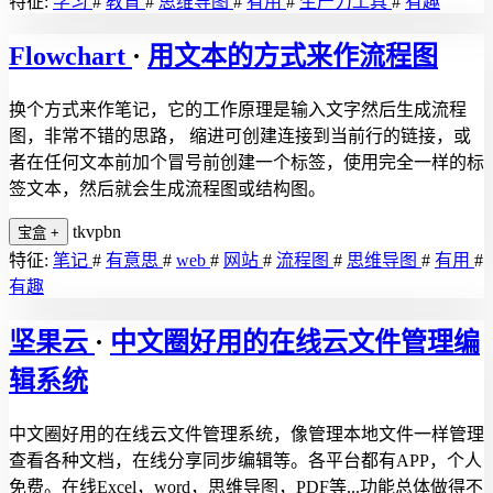
特征:
学习
#
教育
#
思维导图
#
有用
#
生产力工具
#
有趣
Flowchart
·
用文本的方式来作流程图
换个方式来作笔记，它的工作原理是输入文字然后生成流程
图，非常不错的思路， 缩进可创建连接到当前行的链接，或
者在任何文本前加个冒号前创建一个标签，使用完全一样的标
签文本，然后就会生成流程图或结构图。
tkvpbn
宝盒
+
特征:
笔记
#
有意思
#
web
#
网站
#
流程图
#
思维导图
#
有用
#
有趣
坚果云
·
中文圈好用的在线云文件管理编
辑系统
中文圈好用的在线云文件管理系统，像管理本地文件一样管理
查看各种文档，在线分享同步编辑等。各平台都有APP，个人
免费。在线Excel，word，思维导图，PDF等...功能总体做得不