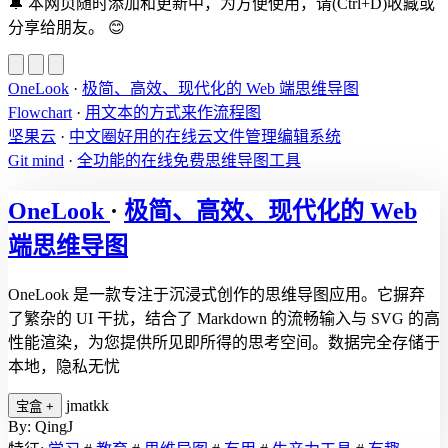
🔔
本网页随时添加和更新中，为方便使用，请(Ctrl+D)收藏或
分享给朋友。
😊
OneLook
·
极简、高效、现代化的 Web 端思维导图
Flowchart
·
用文本的方式来作流程图
坚果云
·
中文圈好用的在线云文件管理编辑系统
Git mind
·
全功能的在线免费思维导图工具
OneLook
·
极简、高效、现代化的 Web
端思维导图
OneLook 是一款专注于沉浸式创作的思维导图应用。它摒弃
了繁杂的 UI 干扰，结合了 Markdown 的流畅输入与 SVG 的高
性能渲染，为您提供所见即所得的思考空间。数据完全存储于
本地，隐私无忧
jmatkk
宝盒
+
By: QingJ