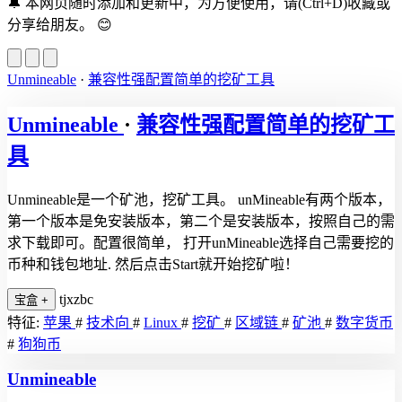
🔔
本网页随时添加和更新中，为方便使用，请(Ctrl+D)收藏或
分享给朋友。
😊
Unmineable
·
兼容性强配置简单的挖矿工具
Unmineable
·
兼容性强配置简单的挖矿工
具
Unmineable是一个矿池，挖矿工具。 unMineable有两个版本，
第一个版本是免安装版本，第二个是安装版本，按照自己的需
求下载即可。配置很简单， 打开unMineable选择自己需要挖的
币种和钱包地址. 然后点击Start就开始挖矿啦！
tjxzbc
宝盒
+
特征:
苹果
#
技术向
#
Linux
#
挖矿
#
区域链
#
矿池
#
数字货币
#
狗狗币
Unmineable