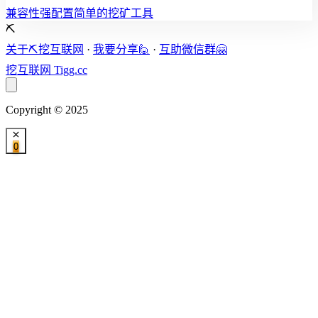
兼容性强配置简单的挖矿工具
⛏️
关于⛏️挖互联网
·
我要分享🙋
·
互助微信群🤗
挖互联网
Tigg.cc
Copyright © 2025
0