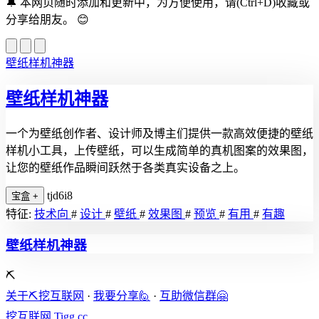
🔔
本网页随时添加和更新中，为方便使用，请(Ctrl+D)收藏或
分享给朋友。
😊
壁纸样机神器
壁纸样机神器
一个为壁纸创作者、设计师及博主们提供一款高效便捷的壁纸
样机小工具，上传壁纸，可以生成简单的真机图案的效果图，
让您的壁纸作品瞬间跃然于各类真实设备之上。
tjd6i8
宝盒
+
特征:
技术向
#
设计
#
壁纸
#
效果图
#
预览
#
有用
#
有趣
壁纸样机神器
⛏️
关于⛏️挖互联网
·
我要分享🙋
·
互助微信群🤗
挖互联网
Tigg.cc