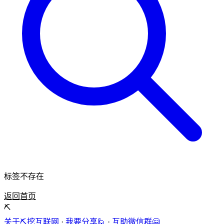
标签不存在
返回首页
⛏️
关于⛏️挖互联网
·
我要分享🙋
·
互助微信群🤗