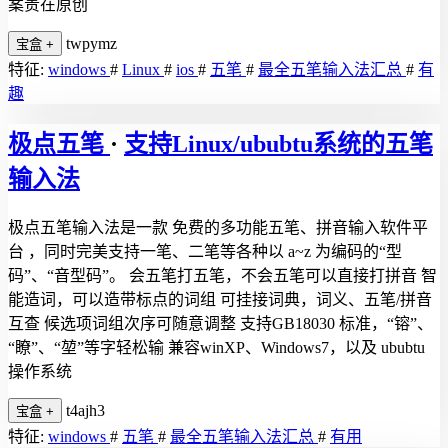
案贵在原创
twpymz
宝盒
+
特征:
windows
#
Linux
#
ios
#
五笔
#
最全五笔输入法汇总
#
有
趣
极点五笔
·
支持Linux/ububtu系统的五笔
输入法
极点五笔输入法是一款 免费的多功能五笔、拼音输入软件平
台 ，同时完美支持一笔、二笔等各种以 a~z 为编码的“型
码”、“音型码”。 会五笔打五笔，不会五笔可以直接打拼音 智
能造词，可以造带标点的词组 可挂接词典，词义、五笔/拼音
互查 候选项词组次序可随意调整 支持GB18030 标准，“镕”、
“瞭”、“堃”等字轻松输 兼容winXP、Windows7，以及 ububtu
操作系统
t4ajh3
宝盒
+
特征:
windows
#
五笔
#
最全五笔输入法汇总
#
有用