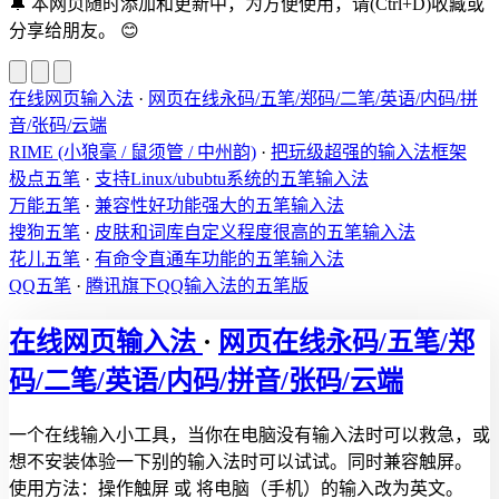
🔔
本网页随时添加和更新中，为方便使用，请(Ctrl+D)收藏或
分享给朋友。
😊
在线网页输入法
·
网页在线永码/五笔/郑码/二笔/英语/内码/拼
音/张码/云端
RIME (小狼毫 / 鼠须管 / 中州韵)
·
把玩级超强的输入法框架
极点五笔
·
支持Linux/ububtu系统的五笔输入法
万能五笔
·
兼容性好功能强大的五笔输入法
搜狗五笔
·
皮肤和词库自定义程度很高的五笔输入法
花儿五笔
·
有命令直通车功能的五笔输入法
QQ五笔
·
腾讯旗下QQ输入法的五笔版
在线网页输入法
·
网页在线永码/五笔/郑
码/二笔/英语/内码/拼音/张码/云端
一个在线输入小工具，当你在电脑没有输入法时可以救急，或
想不安装体验一下别的输入法时可以试试。同时兼容触屏。
使用方法：操作触屏 或 将电脑（手机）的输入改为英文。