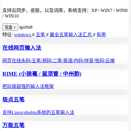
支持云同步，皮肤，以及词库，系统支持：XP / WIN7 / WIN8
/ WIN10
tgofm8
宝盒
+
特征:
windows
#
五笔
#
最全五笔输入法汇总
#
有用
在线网页输入法
网页在线永码/五笔/郑码/二笔/英语/内码/拼音/张码/云端
RIME (小狼毫 / 鼠须管 / 中州韵)
把玩级超强的输入法框架
极点五笔
支持Linux/ububtu系统的五笔输入法
万能五笔