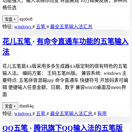
功能强大，输入法随你而变 界面美观 10万精美皮肤，多种风
格任选
tqo6v8
宝盒
+
特征:
windows
#
五笔
#
最全五笔输入法汇总
花儿五笔
·
有命令直通车功能的五笔输入
法
花儿五笔是4.x版采用多多生成器4.x版定制的很有特色的五笔
输入法。 编码方案： 王码五笔86版。 兼容系统: windows 主
要特点: 五笔拼音混输zpy 命令直通车 快捷符号 开放码表可编
辑 便捷输入任意金额、日期、数字 兼容win10桌面及metro界
面
tbm84q
宝盒
+
特征:
windows
#
五笔
#
最全五笔输入法汇总
#
有用
QQ五笔
·
腾讯旗下QQ输入法的五笔版