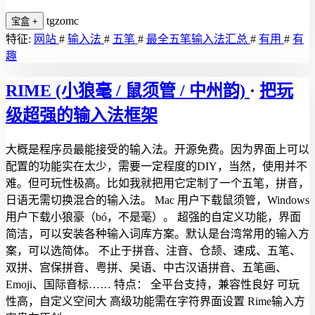
tgzomc
宝盒
+
特征:
网站
#
输入法
#
五笔
#
最全五笔输入法汇总
#
有用
#
有
趣
RIME (小狼毫 / 鼠须管 / 中州韵)
·
把玩
级超强的输入法框架
大概是程序员最能接受的输入法。开源免费。因为界面上可以
配置的功能实在太少，需要一定程度的DIY，当然，使用并不
难。但可玩性极高。比如我就把用它定制了一个五笔，拼音，
日语无需切换混合的输入法。 Mac 用户下载鼠须管，Windows
用户下载小狼豪（bó，不是毫）。 超强的自定义功能，界面
简洁，可以安装各种输入词库方案。默认是台湾常用的输入方
案，可以选简体。 不止于拼音、注音、仓颉、速成、五笔、
双拼、宫保拼音、粤拼、吴语、中古汉语拼音、五笔画、
Emoji、国际音标…… 特点： 全平台支持，兼容性良好 可玩
性高，自定义空间大 高级功能需在字符界面设置 Rime输入方