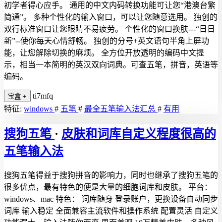
初学者得心应手。 通用的中文内码转换功能可让您“港澳台繁
简通”。 多种个性化的输入窗口，可以让您随意选用。 独创的
双行标准窗口让您眼睛不易疲劳。 个性化的窗口换肤---“日日
新”--使你每天心情舒畅。 独创的分号+英文语句半角上屏功
能，让您解除切换的麻烦。 全方位开放透明的编码中文提
示，相当一本简明的英汉双向词典。可查五笔，拼音，英语等
编码。
ti7mfq
宝盒
+
特征:
windows
#
五笔
#
最全五笔输入法汇总
#
有用
搜狗五笔
·
皮肤和词库自定义程度很高的
五笔输入法
搜狗五笔得益于搜狗拼音的影响力，同时也继承了搜狗五笔的
很多优点，最有特色的便是大量的细胞词库和皮肤。 平台：
windows、mac 特色： 词库随身 登录账户，更换设备自动同步
词库 输入稳定 全面兼容主流软件和操作系统 配置灵活 自定义