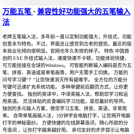
万能五笔
·
兼容性好功能强大的五笔输入
法
老牌五笔输入法，多年前一直以定制功能强大，外挂式，功能
创意多为特色。不过，界面总让感觉到古老的感觉。最近的版
本商业化倾向很明显。官网也年久失修的样子。 特色 中国首
创的 EXE 外挂式输入法，速度快速不卡顿，功能体验快捷，
可万能挂接在全球的Windows。 可智能判断输入编码是否为五
笔、拼音、英语或是单笔画等，用户无需手工切换。 万能的
问号学习键“？”让您快速消灭所有疑难字。 全方位的万能分
号键可迅速扩充系统功能。 多种单键前后翻页方式，让你更
方便查找。 独创的英译中，中译英输入法，帮助您学习和运
用英语。 灵活体贴的反查编码学习功能，是您最好的导师。
独创的多元输入方案，使您学习五笔、拼音、英语，非常简
单。 自带单笔画输入法，3分钟学会电脑打字，让您揭开电脑
打字的神秘面纱。 方便快捷的在线屏幕造词，随心所欲的分
号造词 ，让你打字越来越好用。 亲切友好的步步提示让电脑