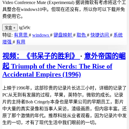
Video Conference Mute (Experimental) 据说微软有考虑将这个工
具整合在windows10中。但现在还没有，所以你可以下载并免
费使用它。
tg5r9c
宝盒
+
特征:
有意思
#
windows
#
键盘映射
#
取色
#
快捷访问
#
系统
增强
#
有用
视频：《书呆子的胜利》
·
意外帝国的崛
起 Triumph of the Nerds: The Rise of
Accidental Empires (1996)
上映于1996年，这部珍贵的记录片长达三小时，详细的记录了
PC从无到有发展的过程，苹果，英特尔，微软的成长。记录
片的主持者Bob Cringely本身也是苹果公司的早期员工，影片
中大量的真实录像和当事人采访，渣级画质，但内容丰富。还
原了那个激情的年代。推荐科技从业者观看，因为记录片中发
生的一切，才有了现代生活中我们眼前的一切。