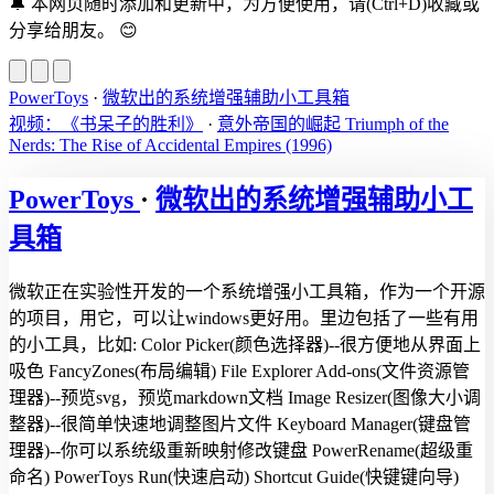
🔔
本网页随时添加和更新中，为方便使用，请(Ctrl+D)收藏或
分享给朋友。
😊
PowerToys
·
微软出的系统增强辅助小工具箱
视频：《书呆子的胜利》
·
意外帝国的崛起 Triumph of the
Nerds: The Rise of Accidental Empires (1996)
PowerToys
·
微软出的系统增强辅助小工
具箱
微软正在实验性开发的一个系统增强小工具箱，作为一个开源
的项目，用它，可以让windows更好用。里边包括了一些有用
的小工具，比如: Color Picker(颜色选择器)--很方便地从界面上
吸色 FancyZones(布局编辑) File Explorer Add-ons(文件资源管
理器)--预览svg，预览markdown文档 Image Resizer(图像大小调
整器)--很简单快速地调整图片文件 Keyboard Manager(键盘管
理器)--你可以系统级重新映射修改键盘 PowerRename(超级重
命名) PowerToys Run(快速启动) Shortcut Guide(快键键向导)