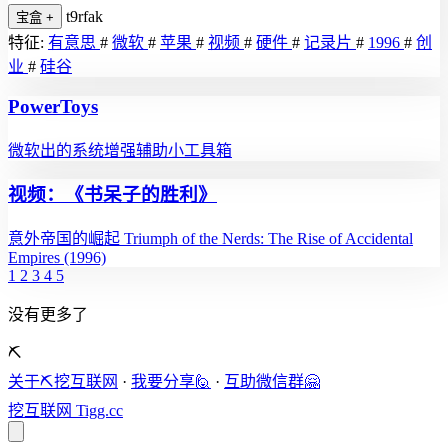
t9rfak
宝盒
+
特征:
有意思
#
微软
#
苹果
#
视频
#
硬件
#
记录片
#
1996
#
创
业
#
硅谷
PowerToys
微软出的系统增强辅助小工具箱
视频：《书呆子的胜利》
意外帝国的崛起 Triumph of the Nerds: The Rise of Accidental
Empires (1996)
1
2
3
4
5
没有更多了
⛏️
关于⛏️挖互联网
·
我要分享🙋
·
互助微信群🤗
挖互联网
Tigg.cc