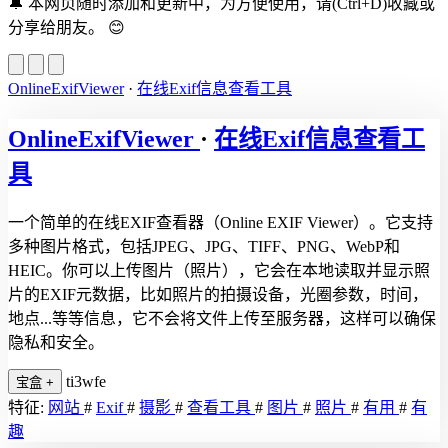
🔔
本网页随时添加和更新中，为方便使用，请(Ctrl+D)收藏或
分享给朋友。
😊
OnlineExifViewer
·
在线Exif信息查看工具
OnlineExifViewer
·
在线Exif信息查看工
具
一个简单的在线EXIF查看器（Online EXIF Viewer）。它支持
多种图片格式，包括JPEG、JPG、TIFF、PNG、WebP和
HEIC。你可以上传图片（照片），它会在本地读取并显示照
片的EXIF元数据，比如照片的拍摄设备，光圈参数，时间，
地点...等等信息，它不会将文件上传至服务器，这样可以确保
隐私和安全。
ti3wfe
宝盒
+
特征:
网站
#
Exif
#
摄影
#
查看工具
#
图片
#
照片
#
有用
#
有
趣