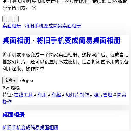
🔔
本网页随时添加和更新中，为方便使用，请(Ctrl+D)收藏或
分享给朋友。
😊
桌面相册
·
将旧手机变成简易桌面相册
桌面相册
·
将旧手机变成简易桌面相册
将手机或平板变成一个简易桌面相册，选择照片后，就成自动
播放幻灯片，还可以设置顺序或随机，适合将闲置不用的设备
利用起来，操作简单
x9cgoo
宝盒
+
By: 嘎嘎
特征:
在线工具
#
有用
#
有趣
#
幻灯片制作
#
照片管理
#
简易
操作
桌面相册
将旧手机变成简易桌面相册