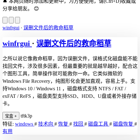
🔔
本网页随时添加和更新中，为方便使用，请(Ctrl+D)收藏或
分享给朋友。
😊
winfrgui
·
误删文件后的救命稻草
winfrgui
·
误删文件后的救命稻草
之所以说它像救命稻草，因为误删文件，误格式化磁盘能不能
找回文件，涉及很多因素，但最重要的就是越早越好，配合这
个图形工具，简单操作就可能救你一命。它类似微软的
Windows File Recovery，纯图形化会更加直观，容易上手。支
持Windows 10 / Windows 11 ，磁盘格式支持 NTFS / FAT /
exFAT / ReFS ，磁盘类型支持SSD、HDD、U盘或者外接存储
卡。
tftk3p
宝盒
+
特征:
windows
#
技术向
#
恢复
#
找回
#
磁盘工具
#
磁盘恢复
#
有用