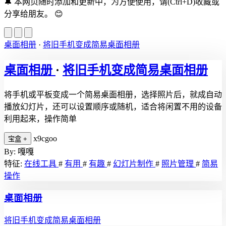
🔔
本网页随时添加和更新中，为方便使用，请(Ctrl+D)收藏或
分享给朋友。
😊
桌面相册
·
将旧手机变成简易桌面相册
桌面相册
·
将旧手机变成简易桌面相册
将手机或平板变成一个简易桌面相册，选择照片后，就成自动
播放幻灯片，还可以设置顺序或随机，适合将闲置不用的设备
利用起来，操作简单
x9cgoo
宝盒
+
By: 嘎嘎
特征:
在线工具
#
有用
#
有趣
#
幻灯片制作
#
照片管理
#
简易
操作
桌面相册
将旧手机变成简易桌面相册