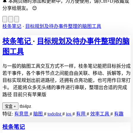
🔔
本网页随时添加和更新中，为方便使用，请(Ctrl+D)收藏或
分享给朋友。
😊
枝条笔记
·
目标规划及待办事件整理的脑图工具
枝条笔记
·
目标规划及待办事件整理的脑
图工具
与一般的脑图工具交互方式不一样，枝条笔记能把目标拆分成
若干事件，各个事件节点之间能自由关联、移动、拆解等，为
目标实现规划出前进路径，还拥有点亮功能，也可用作日常打
卡。 还能将众多无头绪的事件进行串联，整理出合适的完成
路径 目前只有苹果版
tbi4pz
宝盒
+
特征:
有意思
#
脑图
#
todolist
#
ios
#
有用
#
效率工具
#
有趣
枝条笔记