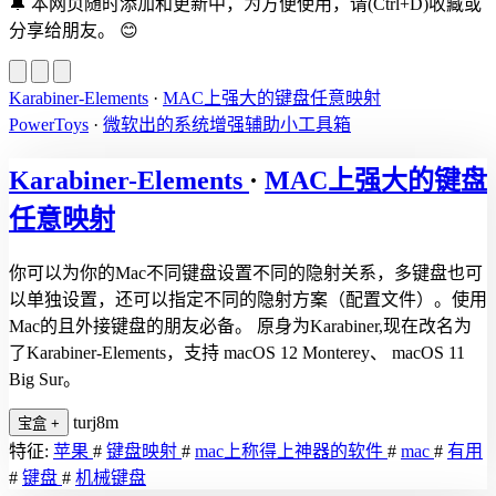
🔔
本网页随时添加和更新中，为方便使用，请(Ctrl+D)收藏或
分享给朋友。
😊
Karabiner-Elements
·
MAC上强大的键盘任意映射
PowerToys
·
微软出的系统增强辅助小工具箱
Karabiner-Elements
·
MAC上强大的键盘
任意映射
你可以为你的Mac不同键盘设置不同的隐射关系，多键盘也可
以单独设置，还可以指定不同的隐射方案（配置文件）。使用
Mac的且外接键盘的朋友必备。 原身为Karabiner,现在改名为
了Karabiner-Elements，支持 macOS 12 Monterey、 macOS 11
Big Sur。
turj8m
宝盒
+
特征:
苹果
#
键盘映射
#
mac上称得上神器的软件
#
mac
#
有用
#
键盘
#
机械键盘