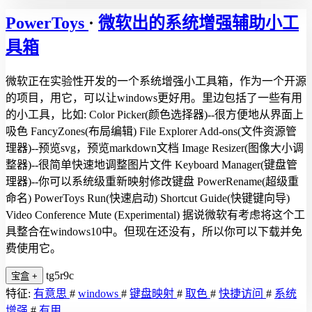
PowerToys
·
微软出的系统增强辅助小工
具箱
微软正在实验性开发的一个系统增强小工具箱，作为一个开源
的项目，用它，可以让windows更好用。里边包括了一些有用
的小工具，比如: Color Picker(颜色选择器)--很方便地从界面上
吸色 FancyZones(布局编辑) File Explorer Add-ons(文件资源管
理器)--预览svg，预览markdown文档 Image Resizer(图像大小调
整器)--很简单快速地调整图片文件 Keyboard Manager(键盘管
理器)--你可以系统级重新映射修改键盘 PowerRename(超级重
命名) PowerToys Run(快速启动) Shortcut Guide(快键键向导)
Video Conference Mute (Experimental) 据说微软有考虑将这个工
具整合在windows10中。但现在还没有，所以你可以下载并免
费使用它。
tg5r9c
宝盒
+
特征:
有意思
#
windows
#
键盘映射
#
取色
#
快捷访问
#
系统
增强
#
有用