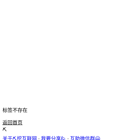
标签不存在
返回首页
⛏️
关于⛏️挖互联网
·
我要分享🙋
·
互助微信群🤗