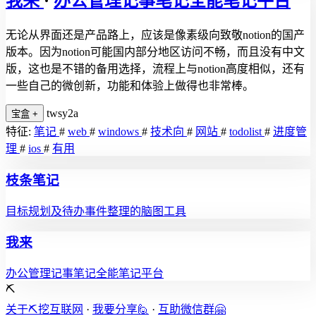
我来
·
办公管理记事笔记全能笔记平台
无论从界面还是产品路上，应该是像素级向致敬notion的国产
版本。因为notion可能国内部分地区访问不畅，而且没有中文
版，这也是不错的备用选择，流程上与notion高度相似，还有
一些自己的微创新，功能和体验上做得也非常棒。
twsy2a
宝盒
+
特征:
笔记
#
web
#
windows
#
技术向
#
网站
#
todolist
#
进度管
理
#
ios
#
有用
枝条笔记
目标规划及待办事件整理的脑图工具
我来
办公管理记事笔记全能笔记平台
⛏️
关于⛏️挖互联网
·
我要分享🙋
·
互助微信群🤗