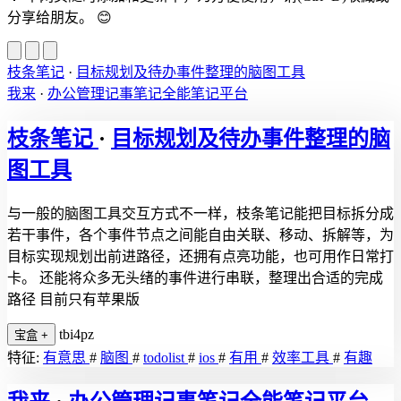
分享给朋友。
😊
枝条笔记
·
目标规划及待办事件整理的脑图工具
我来
·
办公管理记事笔记全能笔记平台
枝条笔记
·
目标规划及待办事件整理的脑
图工具
与一般的脑图工具交互方式不一样，枝条笔记能把目标拆分成
若干事件，各个事件节点之间能自由关联、移动、拆解等，为
目标实现规划出前进路径，还拥有点亮功能，也可用作日常打
卡。 还能将众多无头绪的事件进行串联，整理出合适的完成
路径 目前只有苹果版
tbi4pz
宝盒
+
特征:
有意思
#
脑图
#
todolist
#
ios
#
有用
#
效率工具
#
有趣