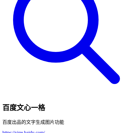
百度文心一格
百度出品的文字生成图片功能
https://yige.baidu.com/