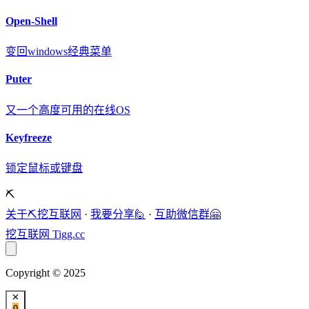
Open-Shell
变回windows经典菜单
Puter
又一个高度可用的在线OS
Keyfreeze
锁定鼠标或键盘
⛏️
关于⛏️挖互联网
·
我要分享🙋
·
互助微信群🤗
挖互联网
Tigg.cc
Copyright © 2025
0