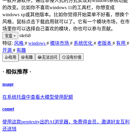
一款开源软件，通过非侵入式的方式实现对windows系统功能
的改变。比如你不喜欢windows 11的工具栏，你想变成
windows xp或其他版本。比如你觉得开始菜单不好看，想换个
风格，鼠标点击下载启用就可以了。它有一个模块市场，在市
场里你可以选择自己喜欢的模块，你也可以参与贡献。
t4efs8
宝盒
+
特征:
风格
#
windows
#
模块市场
#
系统优化
#
老版本
#
有用
#
开源
#
有趣
👍
有用
😆
有趣
😂
无法访问
😏
没有价值
·
相似推荐
·
usage
在系统托盘中查看大模型使用配额
comet
使用这款perplexity出的AI浏览器，免费得会员，邀请好友互利
还送钱