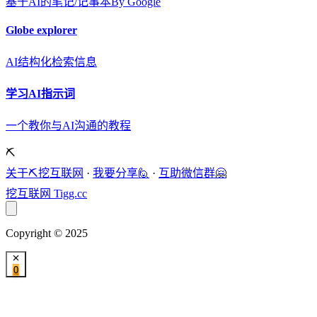
基于AI的笔记/记事本By Google
Globe explorer
AI结构化检索信息
学习AI指示词
一个教你与AI沟通的教程
⛏️
关于⛏️挖互联网
·
我要分享🙋
·
互助微信群🤗
挖互联网
Tigg.cc
Copyright © 2025
0