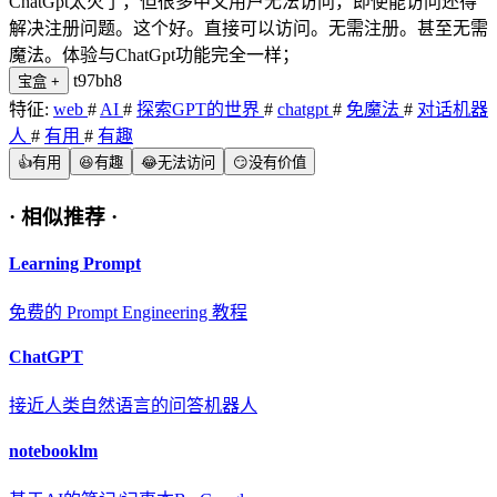
ChatGpt太火了，但很多中文用户无法访问，即使能访问还得
解决注册问题。这个好。直接可以访问。无需注册。甚至无需
魔法。体验与ChatGpt功能完全一样；
t97bh8
宝盒
+
特征:
web
#
AI
#
探索GPT的世界
#
chatgpt
#
免魔法
#
对话机器
人
#
有用
#
有趣
👍
有用
😆
有趣
😂
无法访问
😏
没有价值
·
相似推荐
·
Learning Prompt
免费的 Prompt Engineering 教程
ChatGPT
接近人类自然语言的问答机器人
notebooklm