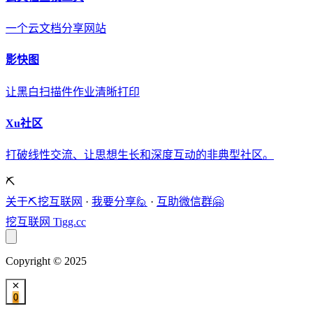
一个云文档分享网站
影快图
让黑白扫描件作业清晰打印
Xu社区
打破线性交流、让思想生长和深度互动的非典型社区。
⛏️
关于⛏️挖互联网
·
我要分享🙋
·
互助微信群🤗
挖互联网
Tigg.cc
Copyright © 2025
0