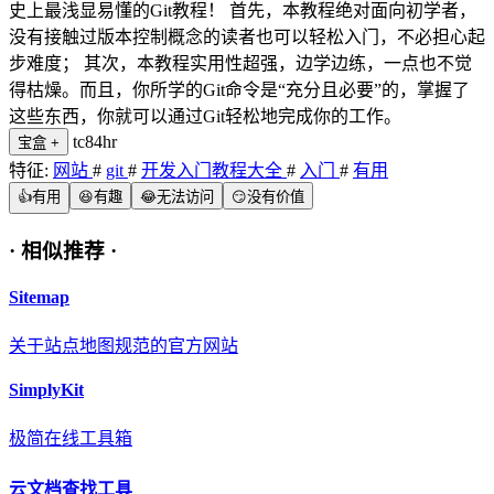
史上最浅显易懂的Git教程！ 首先，本教程绝对面向初学者，
没有接触过版本控制概念的读者也可以轻松入门，不必担心起
步难度； 其次，本教程实用性超强，边学边练，一点也不觉
得枯燥。而且，你所学的Git命令是“充分且必要”的，掌握了
这些东西，你就可以通过Git轻松地完成你的工作。
tc84hr
宝盒
+
特征:
网站
#
git
#
开发入门教程大全
#
入门
#
有用
👍
有用
😆
有趣
😂
无法访问
😏
没有价值
·
相似推荐
·
Sitemap
关于站点地图规范的官方网站
SimplyKit
极简在线工具箱
云文档查找工具