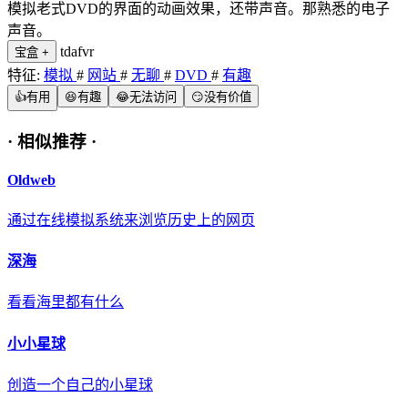
模拟老式DVD的界面的动画效果，还带声音。那熟悉的电子
声音。
tdafvr
宝盒
+
特征:
模拟
#
网站
#
无聊
#
DVD
#
有趣
👍
有用
😆
有趣
😂
无法访问
😏
没有价值
·
相似推荐
·
Oldweb
通过在线模拟系统来浏览历史上的网页
深海
看看海里都有什么
小小星球
创造一个自己的小星球