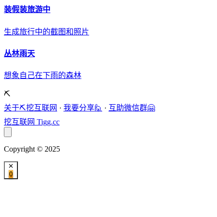
装假装旅游中
生成旅行中的截图和照片
丛林雨天
想象自己在下雨的森林
⛏️
关于⛏️挖互联网
·
我要分享🙋
·
互助微信群🤗
挖互联网
Tigg.cc
Copyright © 2025
0