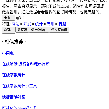
全球各个国家，浏览器，操作系统，搜索引擎市场份额等数据
报告，图表直观显示，还能下载为Excel，适合作市场调研或
做报告用。通过数据看看世界的互联网情况，也挺有趣的。
tg3s4o
宝盒
+
特征:
网站
#
开发
#
统计
#
有用
#
有趣
👍
有用
😆
有趣
😂
无法访问
😏
没有价值
·
相似推荐
·
小闪电
在线编辑/运行各种程序片断
在线字数统计
在线字数统计小工具
快捷键映射图
可视化的快捷键查看