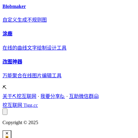
Blobmaker
自定义生成不规则图
涂鹿
在线的曲线文字绘制设计工具
改图神器
万能聚合在线图片编辑工具
⛏️
关于⛏️挖互联网
·
我要分享🙋
·
互助微信群🤗
挖互联网
Tigg.cc
Copyright © 2025