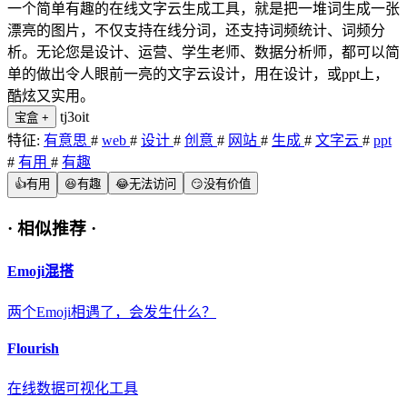
一个简单有趣的在线文字云生成工具，就是把一堆词生成一张
漂亮的图片，不仅支持在线分词，还支持词频统计、词频分
析。无论您是设计、运营、学生老师、数据分析师，都可以简
单的做出令人眼前一亮的文字云设计，用在设计，或ppt上，
酷炫又实用。
tj3oit
宝盒
+
特征:
有意思
#
web
#
设计
#
创意
#
网站
#
生成
#
文字云
#
ppt
#
有用
#
有趣
👍
有用
😆
有趣
😂
无法访问
😏
没有价值
·
相似推荐
·
Emoji混搭
两个Emoji相遇了，会发生什么？
Flourish
在线数据可视化工具