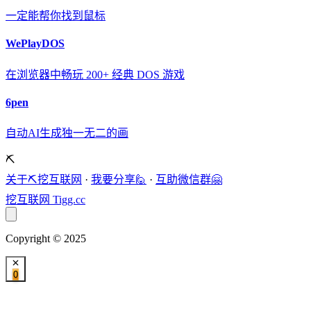
一定能帮你找到鼠标
WePlayDOS
在浏览器中畅玩 200+ 经典 DOS 游戏
6pen
自动AI生成独一无二的画
⛏️
关于⛏️挖互联网
·
我要分享🙋
·
互助微信群🤗
挖互联网
Tigg.cc
Copyright © 2025
0