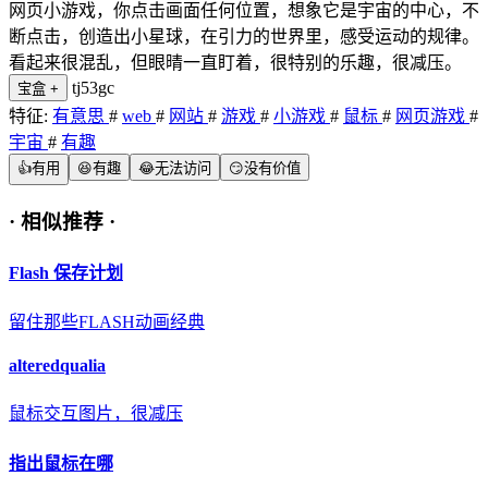
网页小游戏，你点击画面任何位置，想象它是宇宙的中心，不
断点击，创造出小星球，在引力的世界里，感受运动的规律。
看起来很混乱，但眼晴一直盯着，很特别的乐趣，很减压。
tj53gc
宝盒
+
特征:
有意思
#
web
#
网站
#
游戏
#
小游戏
#
鼠标
#
网页游戏
#
宇宙
#
有趣
👍
有用
😆
有趣
😂
无法访问
😏
没有价值
·
相似推荐
·
Flash 保存计划
留住那些FLASH动画经典
alteredqualia
鼠标交互图片，很减压
指出鼠标在哪