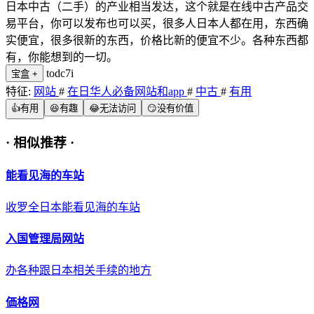
日本中古（二手）的产业相当发达，这个就是在线中古产品交
易平台，你可以发布也可以买，很多人日本人都在用，东西确
实便宜，很多很新的东西，价格比新的便宜不少。各种东西都
有，你能想到的一切。
todc7i
宝盒
+
特征:
网站
#
在日华人必备网站和app
#
中古
#
有用
👍
有用
😆
有趣
😂
无法访问
😏
没有价值
·
相似推荐
·
能看见海的车站
收罗全日本能看见海的车站
入国管理局网站
办各种跟日本相关手续的地方
価格网