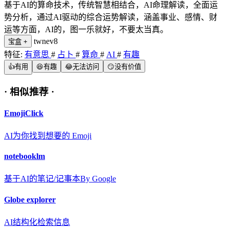
基于AI的算命技术，传统智慧相结合，AI命理解读，全面运
势分析，通过AI驱动的综合运势解读，涵盖事业、感情、财
运等方面，AI的，图一乐就好，不要太当真。
twnev8
宝盒
+
特征:
有意思
#
占卜
#
算命
#
AI
#
有趣
👍
有用
😆
有趣
😂
无法访问
😏
没有价值
·
相似推荐
·
EmojiClick
AI为你找到想要的 Emoji
notebooklm
基于AI的笔记/记事本By Google
Globe explorer
AI结构化检索信息