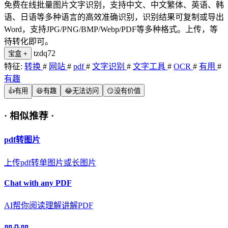
免费在线批量图片文字识别，支持中文、中文繁体、英语、韩
语、日语等多种语言的高效准确识别，识别结果可复制或导出
Word，支持JPG/PNG/BMP/Webp/PDF等多种格式。上传，等
待转化即可。
tzdq72
宝盒
+
特征:
转换
#
网站
#
pdf
#
文字识别
#
文字工具
#
OCR
#
有用
#
有趣
👍
有用
😆
有趣
😂
无法访问
😏
没有价值
·
相似推荐
·
pdf转图片
上传pdf转单图片或长图片
Chat with any PDF
AI帮你阅读理解讲解PDF