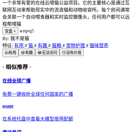
一个非常有爱的在线云喂猫公益项目。它的主要核心是通过互
联网互动来帮助现实中的流浪猫和动物收容所。每个房间通常
会关联一个自动喂食器和实时监控摄像头，任何用户都可以远
程帮喂猫
wrqvq5
宝盒
+
By: 我不是猫
特征:
有用
#
猫
#
有趣
#
猫粮
#
宠物护理
#
猫咪营养
👍
有用
😆
有趣
😂
无法访问
😏
没有价值
·
相似推荐
·
在线全球广播
免费一键收听全球任何国家的广播
usage
在系统托盘中查看大模型使用配额