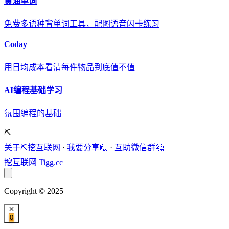
黄油单词
免费多语种背单词工具，配图语音闪卡练习
Coday
用日均成本看清每件物品到底值不值
AI编程基础学习
氛围编程的基础
⛏️
关于⛏️挖互联网
·
我要分享🙋
·
互助微信群🤗
挖互联网
Tigg.cc
Copyright © 2025
0