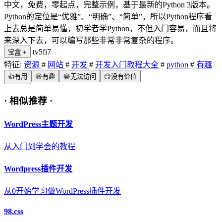
中文，免费，零起点，完整示例，基于最新的Python 3版本。
Python的定位是“优雅”、“明确”、“简单”，所以Python程序看
上去总是简单易懂，初学者学Python，不但入门容易，而且将
来深入下去，可以编写那些非常非常复杂的程序。
tv5fi7
宝盒
+
特征:
资源
#
网站
#
开发
#
开发入门教程大全
#
python
#
有趣
👍
有用
😆
有趣
😂
无法访问
😏
没有价值
·
相似推荐
·
WordPress主题开发
从入门到学会的教程
Wordpress插件开发
从0开始学习做WordPress插件开发
98.css