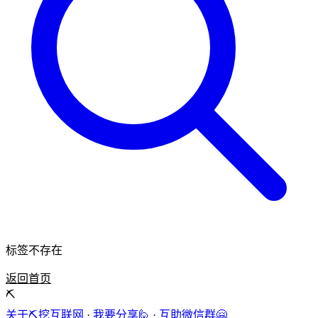
标签不存在
返回首页
⛏️
关于⛏️挖互联网
·
我要分享🙋
·
互助微信群🤗