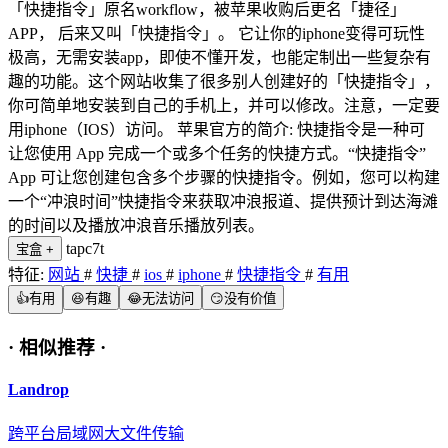
「快捷指令」原名workflow，被苹果收购后更名「捷径」
APP， 后来又叫「快捷指令」。 它让你的iphone变得可玩性
极高，无需安装app，即使不懂开发，也能定制出一些复杂有
趣的功能。这个网站收集了很多别人创建好的「快捷指令」，
你可简单地安装到自己的手机上，并可以修改。注意，一定要
用iphone（IOS）访问。 苹果官方的简介: 快捷指令是一种可
让您使用 App 完成一个或多个任务的快捷方式。“快捷指令”
App 可让您创建包含多个步骤的快捷指令。例如，您可以构建
一个“冲浪时间”快捷指令来获取冲浪报道、提供预计到达海滩
的时间以及播放冲浪音乐播放列表。
tapc7t
宝盒
+
特征:
网站
#
快捷
#
ios
#
iphone
#
快捷指令
#
有用
👍
有用
😆
有趣
😂
无法访问
😏
没有价值
·
相似推荐
·
Landrop
跨平台局域网大文件传输