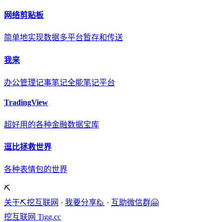
网络剪贴板
简单地实现数据多平台暂存和传送
我来
办公管理记事笔记全能笔记平台
TradingView
超好用的各种金融数据宝库
逗比拯救世界
各种表情包的世界
⛏️
关于⛏️挖互联网
·
我要分享🙋
·
互助微信群🤗
挖互联网
Tigg.cc