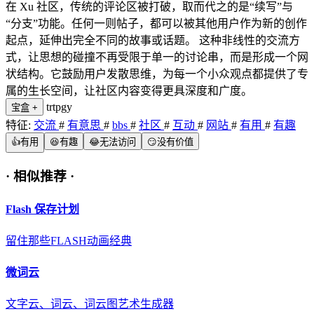
在 Xu 社区，传统的评论区被打破，取而代之的是“续写”与
“分支”功能。任何一则帖子，都可以被其他用户作为新的创作
起点，延伸出完全不同的故事或话题。 这种非线性的交流方
式，让思想的碰撞不再受限于单一的讨论串，而是形成一个网
状结构。它鼓励用户发散思维，为每一个小众观点都提供了专
属的生长空间，让社区内容变得更具深度和广度。
trtpgy
宝盒
+
特征:
交流
#
有意思
#
bbs
#
社区
#
互动
#
网站
#
有用
#
有趣
👍
有用
😆
有趣
😂
无法访问
😏
没有价值
·
相似推荐
·
Flash 保存计划
留住那些FLASH动画经典
微词云
文字云、词云、词云图艺术生成器