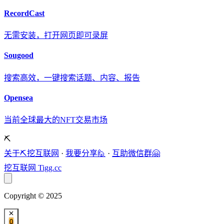
RecordCast
无需安装，打开网页即可录屏
Sougood
搜索高效，一键搜索话题、内容、报告
Opensea
当前全球最大的NFT交易市场
⛏️
关于⛏️挖互联网
·
我要分享🙋
·
互助微信群🤗
挖互联网
Tigg.cc
Copyright © 2025
0