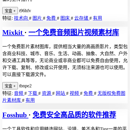
t96hfv
宝盒
+
特征:
技术向
#
图片
#
免费
#
图床
#
云存储
#
有用
Mixkit
·
一个免费音频图片视频素材库
一个免费影片素材图库，提供相当大量的高画质影片，类型包
含商业科技、城市、音乐、生活、动画、抽象、大自然、户外
和交通工具等等，无论商业或非商业都可以免费自由使用，允
许下载、复制、修改或公开使用，无须标注来源也可以使用。
可以直接下载源文件。
tbnpe2
宝盒
+
特征:
音频
#
下载
#
资源
#
网站
#
视频
#
免费
#
无版权免费图
片素材库
#
有用
Fosshub
·
免费安全高品质的软件推荐
一个工具软件和应用精选网站，没错，差不多和Tigg一类的平