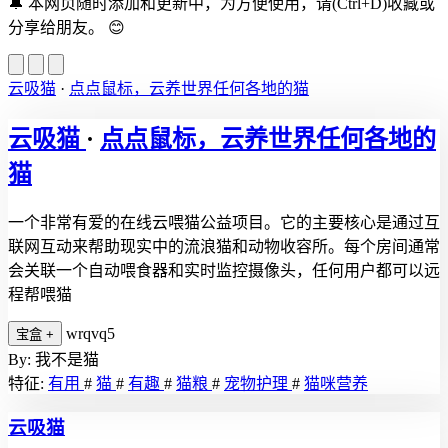
🔔
本网页随时添加和更新中，为方便使用，请(Ctrl+D)收藏或
分享给朋友。
😊
云吸猫
·
点点鼠标，云养世界任何各地的猫
云吸猫
·
点点鼠标，云养世界任何各地的
猫
一个非常有爱的在线云喂猫公益项目。它的主要核心是通过互
联网互动来帮助现实中的流浪猫和动物收容所。每个房间通常
会关联一个自动喂食器和实时监控摄像头，任何用户都可以远
程帮喂猫
wrqvq5
宝盒
+
By: 我不是猫
特征:
有用
#
猫
#
有趣
#
猫粮
#
宠物护理
#
猫咪营养
云吸猫