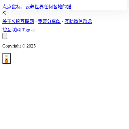
点点鼠标，云养世界任何各地的猫
⛏️
关于⛏️挖互联网
·
我要分享🙋
·
互助微信群🤗
挖互联网
Tigg.cc
Copyright © 2025
0