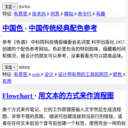
tjwfoz
宝盒
+
特征:
有意思
#
技术向
#
创意
#
模拟
#
命令行
#
有趣
中国色
·
中国传统经典配色参考
参考《色谱》 中科院科技情报编委会名词室.科学出版社,1957.
创建的个配色参考网站。色彩里包含的特别韵味，蕴藏着时间
和情况，做设计的朋友可以参考，没事看看也可以提高品味。
tnktzp
宝盒
+
特征:
有意思
#
web
#
设计
#
设计师有用的工具和网页
#
颜色
#
有用
Flowchart
·
用文本的方式来作流程图
换个方式来作笔记，它的工作原理是输入文字然后生成流程
图，非常不错的思路， 缩进可创建连接到当前行的链接，或
者在任何文本前加个冒号前创建一个标签，使用完全一样的标