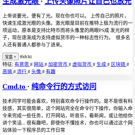
生成激光眼
·
上传头像照片让自己也放光
上帝说要光，便有了光。现在你也可以。 上传自己的照片，
快速生成激光眼的头像。激光眼是目前在推特上极为流行的一
项运动，原本是支持比特币而将头像里的两眼PS成 发光的样
子，现在逐渐成为支持虚拟货币的一种标志性行为。 很多名
人还有普通人都参与了进来。
t6dckt
宝盒
+
特征:
有意思
#
网站
#
加密货币
#
虚拟货币
#
生成
#
区块链
#
恶搞
#
流行
#
头像
#
有趣
Cmd.to
·
纯命令行的方式访问
技术同学可能会喜欢，特别喜欢命令行操作的。是不是很有科
技感，其实很简单，这个网站完全在命令行下操作，你输入命
令来完成一些任务，打开网站，听音乐，看新闻，或让他给你
讲个笑话... 很有趣吧，即使你不懂技术，你也可以通过这个网
站体验一下程序员的工作日常