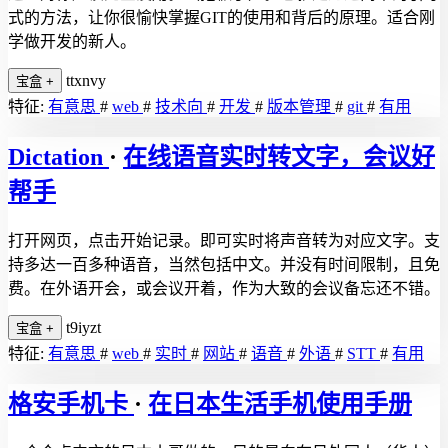
式的方法，让你很愉快掌握GIT的使用和背后的原理。适合刚
学做开发的新人。
ttxnvy
宝盒
+
特征:
有意思
#
web
#
技术向
#
开发
#
版本管理
#
git
#
有用
Dictation
·
在线语音实时转文字，会议好
帮手
打开网页，点击开始记录。即可实时将声音转为对应文字。支
持多达一百多种语音，当然包括中文。并没有时间限制，且免
费。在外语开会，或会议开着，作为大致的会议备忘还不错。
t9iyzt
宝盒
+
特征:
有意思
#
web
#
实时
#
网站
#
语音
#
外语
#
STT
#
有用
格安手机卡
·
在日本生活手机使用手册