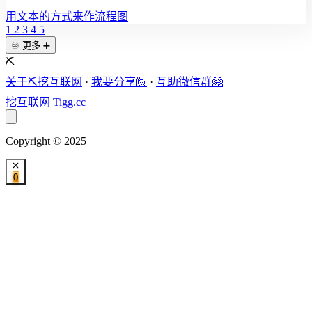
用文本的方式来作流程图
1
2
3
4
5
♾️ 更多 ➕
⛏️
关于⛏️挖互联网
·
我要分享🙋
·
互助微信群🤗
挖互联网
Tigg.cc
Copyright © 2025
0