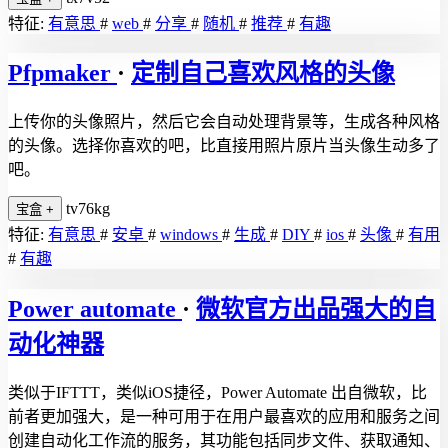
特征:
有意思
#
web
#
分享
#
随机
#
推荐
#
有趣
Pfpmaker
·
定制自己喜欢风格的头像
上传你的头像照片，然后它会自动处理背景等，生成各种风格
的头像。选择你喜欢的吧，比直接用照片原片当头像生动多了
吧。
tv76kg
宝盒
+
特征:
有意思
#
安卓
#
windows
#
生成
#
DIY
#
ios
#
头像
#
有用
#
有趣
Power automate
·
微软官方出品强大的自
动化神器
类似于IFTTT，类似iOS捷径，Power Automate 出自微软，比
前者更加强大，是一种可用于在用户最喜欢的应用和服务之间
创建自动化工作流的服务，其功能包括同步文件、获取通知、