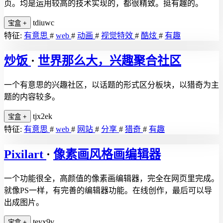
页。均是运用较高的技术实现的，都很精致。挺有趣的。
tdiuwc
宝盒
+
特征:
有意思
#
web
#
动画
#
视觉特效
#
酷炫
#
有趣
炒饭
·
世界那么大，兴趣聚合社区
一个有意思的兴趣社区，以话题的形式区分板块，以猎奇为主
题的内容较多。
tjx2ek
宝盒
+
特征:
有意思
#
web
#
网站
#
分享
#
猎奇
#
有趣
Pixilart
·
像素画风格画编辑器
一个功能很全，高颜值的像素画编辑器，完全在网页里完成。
就像PS一样，有完善的编辑器功能。在线创作，最后可以导
出成图片。
teyx9v
宝盒
+