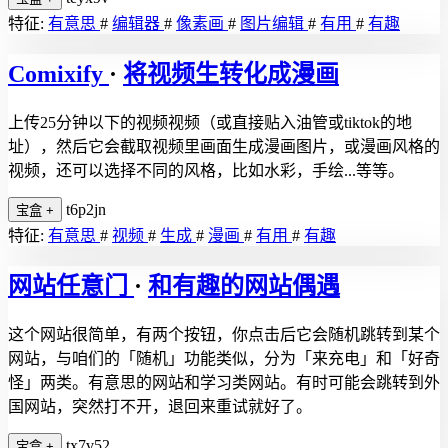
特征:
有意思
#
编辑器
#
像素画
#
图片编辑
#
有用
#
有趣
Comixify
·
将视频生转化成漫画
上传25分钟以下的视频视频（或直接贴入油管或tiktok的地
址），然后它会截取视频里画面生成漫画图片，或漫画风格的
视频，还可以选择不同的风格，比如水彩，手绘...等等。
t6p2jn
宝盒
+
特征:
有意思
#
视频
#
生成
#
漫画
#
有用
#
有趣
网站任意门
·
和有趣的网站偶遇
这个网站很简单，有两个按钮，你点击后它会随机跳转到某个
网站，与咱们的「随机」功能类似，分为「来充电」和「好奇
怪」两类。有意思的网站和学习类网站。有时可能会跳转到外
国网站，突然打不开，退回来重试就好了。
tx7v52
宝盒
+