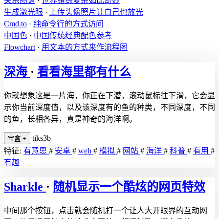
关系图谱
·
世界错综复杂如此奇妙
生成激光眼
·
上传头像照片让自己也放光
Cmd.to
·
纯命令行的方式访问
中国色
·
中国传统经典配色参考
Flowchart
·
用文本的方式来作流程图
深海
·
看看海里都有什么
你就想象这是一片海，你正在下潜，滚动鼠标往下滑，它会显
示你当前深度值，以及该深度有的鱼的种类，不同深度，不同
的鱼，长相各异，真是神奇的海洋啊。
tiks3b
宝盒
+
特征:
有意思
#
安卓
#
web
#
模拟
#
网站
#
海洋
#
科普
#
有用
#
有趣
Sharkle
·
随机显示一个酷炫的网页特效
中间那个按钮，点击就会随机打一个让人大开眼界的互动网