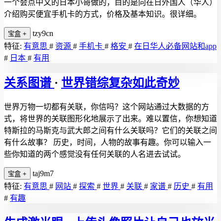
一个会点中文的日本小哥做的，目的是向在日外国人（华人）
介绍购买便宜手机卡的方式，价格及基本知识。很详细。
tzy9cn
宝盒
+
特征:
有意思
#
资源
#
手机卡
#
格安
#
在日华人必备网站和app
#
日本
#
有用
关系图谱
·
世界错综复杂如此奇妙
世界万物一切都有关联，你信吗？这个网站通过大数据的方
式，将世界的关联图形化地展示了出来。难以置信，你想知道
特斯拉的马斯克与武大郎之间有什么关联吗？它们的关联之间
有什么故事？ 历史，时间，人物的故事有趣。你可以输入一
些你知道的两个感觉没有任何关联的人名进去试试。
taj9m7
宝盒
+
特征:
有意思
#
网站
#
探索
#
世界
#
关联
#
家谱
#
历史
#
有用
#
有趣