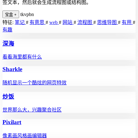
签文本，然后就会生成流程图或结构图。
tkvpbn
宝盒
+
特征:
笔记
#
有意思
#
web
#
网站
#
流程图
#
思维导图
#
有用
#
有趣
深海
看看海里都有什么
Sharkle
随机显示一个酷炫的网页特效
炒饭
世界那么大，兴趣聚合社区
Pixilart
像素画风格画编辑器