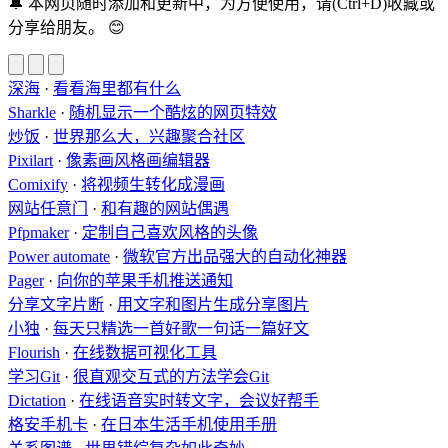
🔔
本网页随时添加和更新中，为方便使用，请(Ctrl+D)收藏或
分享给朋友。
😊
深海
·
看看海里都有什么
Sharkle
·
随机显示一个酷炫的网页特效
炒饭
·
世界那么大，兴趣聚合社区
Pixilart
·
像素画风格画编辑器
Comixify
·
将视频生转化成漫画
网站任意门
·
和有趣的网站偶遇
Pfpmaker
·
定制自己喜欢风格的头像
Power automate
·
微软官方出品强大的自动化神器
Pager
·
向你的苹果手机推送通知
分享文字片断
·
用文字和图片生成分享图片
小独
·
每天只精选一首好歌一句话一篇好文
Flourish
·
在线数据可视化工具
学习Git
·
很直观交互式的方法学会Git
Dictation
·
在线语音实时转文字，会议好帮手
格安手机卡
·
在日本生活手机使用手册