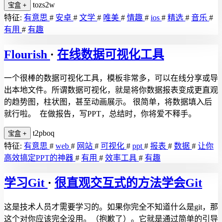
tozs2w
宝盒
+
特征:
有意思
#
安卓
#
文学
#
唯美
#
情趣
#
ios
#
精选
#
音乐
#
有用
#
有趣
Flourish
·
在线数据可视化工具
一个很棒的数据可视化工具，模板非常多，可以在线分享或导
出本地文件。所谓数据可视化，就是将你数据报表变成更直观
的趋势图，柱状图，甚至动画展示。 很简单，将数据填入后
就行啦。 在做报告，写PPT，总结时，你将爱不释手。
t2pboq
宝盒
+
特征:
有意思
#
web
#
网站
#
可视化
#
ppt
#
报表
#
数据
#
让你
高效搞定PPT的神器
#
有用
#
效率工具
#
有趣
学习Git
·
很直观交互式的方法学会Git
这是技术人员才需要学习的。如果你完全不知道什么是git，那
这个对你应该完全没用。（抱歉了）。它就是通过简单的引导