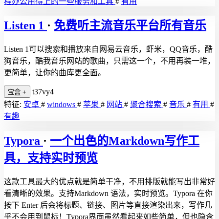
程办公用得上的一些服务和工具
#
有用
Listen 1
·
免费听主流音乐平台所有音乐
Listen 1可以搜索和播放来自网易云音乐，虾米，QQ音乐，酷
狗音乐，酷我音乐网站的歌曲，只需这一个，不用再装一堆，
更简单，让你的曲库更全面。
t37vy4
宝盒
+
特征:
安卓
#
windows
#
苹果
#
网站
#
聚合搜索
#
音乐
#
有用
#
有趣
Typora
·
一个出色的Markdown写作工
具，支持实时预览
这款工具最大的优点就是简单干净，不用排版就能写出非常好
看清晰的效果。支持Markdown 语法，实时预览。Typora 在你
按下 Enter 后会将标题、链接、图片等直接渲染出来，写作几
乎不会用到鼠标！Typora界面虽然看起来如些简单，但也隐含