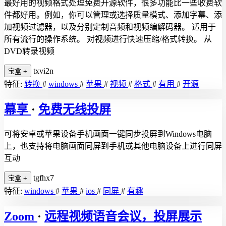
最好用的视频格式处理免费开源软件，很多功能比一些收费软
件都好用。例如，你可以管理或选择质量模式、添加字幕、添
加视频过滤器，以及分别定制音频和视频编解码器。 适用于
所有流行的操作系统。 对视频进行快速压缩/格式转换。 从
DVD转录视频
txvi2n
宝盒
+
特征:
转换
#
windows
#
苹果
#
视频
#
格式
#
有用
#
开源
幕享
·
免费无线投屏
可将安卓或苹果设备手机画面一键同步投屏到Windows电脑
上，也支持将电脑画面同屏到手机或其他电脑设备上进行同屏
互动
tgfhx7
宝盒
+
特征:
windows
#
苹果
#
ios
#
同屏
#
有趣
Zoom
·
远程视频语音会议，投屏展示