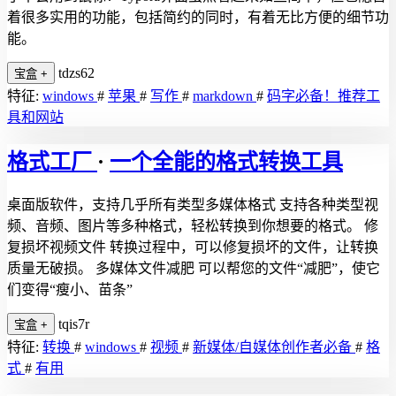
着很多实用的功能，包括简约的同时，有着无比方便的细节功
能。
tdzs62
宝盒
+
特征:
windows
#
苹果
#
写作
#
markdown
#
码字必备！推荐工
具和网站
格式工厂
·
一个全能的格式转换工具
桌面版软件，支持几乎所有类型多媒体格式 支持各种类型视
频、音频、图片等多种格式，轻松转换到你想要的格式。 修
复损坏视频文件 转换过程中，可以修复损坏的文件，让转换
质量无破损。 多媒体文件减肥 可以帮您的文件“减肥”，使它
们变得“瘦小、苗条”
tqis7r
宝盒
+
特征:
转换
#
windows
#
视频
#
新媒体/自媒体创作者必备
#
格
式
#
有用