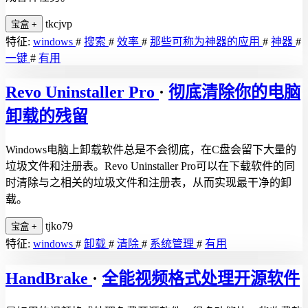
tkcjvp
宝盒
+
特征:
windows
#
搜索
#
效率
#
那些可称为神器的应用
#
神器
#
一键
#
有用
Revo Uninstaller Pro
·
彻底清除你的电脑
卸载的残留
Windows电脑上卸载软件总是不会彻底，在C盘会留下大量的
垃圾文件和注册表。Revo Uninstaller Pro可以在下载软件的同
时清除与之相关的垃圾文件和注册表，从而实现最干净的卸
载。
tjko79
宝盒
+
特征:
windows
#
卸载
#
清除
#
系统管理
#
有用
HandBrake
·
全能视频格式处理开源软件