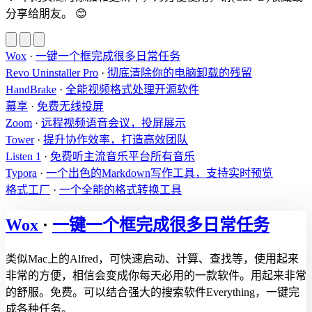
分享给朋友。
😊
Wox
·
一键一个框完成很多日常任务
Revo Uninstaller Pro
·
彻底清除你的电脑卸载的残留
HandBrake
·
全能视频格式处理开源软件
幕享
·
免费无线投屏
Zoom
·
远程视频语音会议，投屏展示
Tower
·
提升协作效率，打造高效团队
Listen 1
·
免费听主流音乐平台所有音乐
Typora
·
一个出色的Markdown写作工具，支持实时预览
格式工厂
·
一个全能的格式转换工具
Wox
·
一键一个框完成很多日常任务
类似Mac上的Alfred，可快速启动、计算、查找等，使用起来
非常的方便，相信会变成你每天必用的一款软件。用起来非常
的舒服。免费。可以结合强大的搜索软件Everything，一键完
成各种任务。