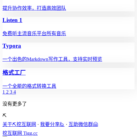
提升协作效率，打造高效团队
Listen 1
免费听主流音乐平台所有音乐
Typora
一个出色的Markdown写作工具，支持实时预览
格式工厂
一个全能的格式转换工具
1
2
3
4
没有更多了
⛏️
关于⛏️挖互联网
·
我要分享🙋
·
互助微信群🤗
挖互联网
Tigg.cc