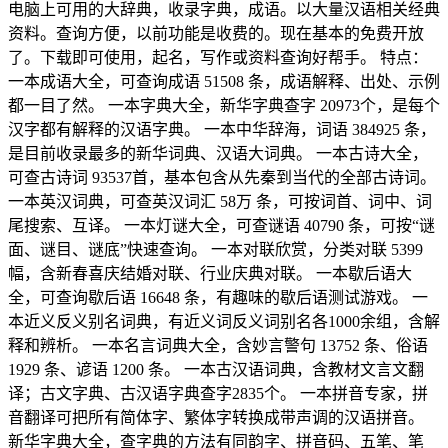
电脑上可用的大辞典，收录字典，成语。以大量汉语相关经典
资料。查询方便，以前功能是收费的。现在基本的免费开放
了。下载即可使用，起名，写作或资料查询好帮手。 特点：
一本成语大全，可查询成语 51508 条，成语解释、出处、示例
都一目了然。 一本字典大全，新华字典查字 20973个，是每个
汉字都有解释的汉语字典。 一本中华辞海，词语 384925 条，
是目前收录最多的新华词典、汉语大词典。 一本古诗大全，
可查古诗词 93537首，基本包含从先秦到当代的全部古诗词。
一本英汉词典，可查英汉词汇 58万 条，可按词首、词中、词
尾搜索、互译。 一本灯谜大全，可查谜语 40790 条，可按“谜
面、谜目、谜底”快速查询。 一本对联欣赏，分类对联 5399
幅，含新春喜庆结婚对联、行业庆典对联。 一本歇后语大
全，可查询歇后语 16648 条，有趣味的歇后语测试游戏。 一
本近义反义别名词典，有近义词反义词别名各1000余组，含解
释和辨析。 一本名言词典大全，含妙言警句 13752 条、俗语
1929 条、谚语 1200 条。 一本古汉语词典，含教材文言文翻
译；古文字典、古汉语字典查字2835个。 一本拼音专家，拼
音翻译可把所有简体字、繁体字转换成带声调的汉语拼音。
新华字典大全，查字典的方法有同韵字、拼音码、五笔、笔