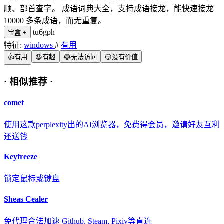
顺、部首查字。 成语词典大全，支持成语接龙，能快速接龙
10000 多条成语，而无重复。
tu6gph
宝盒
+
特征:
windows
#
有用
👍
有用
😆
有趣
😂
无法访问
😏
没有价值
·
相似推荐
·
comet
使用这款perplexity出的AI浏览器，免费得会员，邀请好友互利
还送钱
Keyfreeze
锁定鼠标或键盘
Sheas Cealer
免代理合法加速 Github, Steam, Pixiv等直连