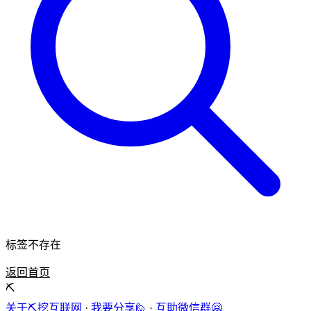
标签不存在
返回首页
⛏️
关于⛏️挖互联网
·
我要分享🙋
·
互助微信群🤗